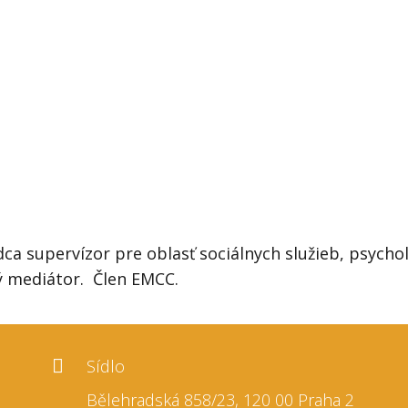
a supervízor pre oblasť sociálnych služieb, psych
ý mediátor.
Člen EMCC.
Sídlo
Bělehradská 858/23, 120 00 Praha 2