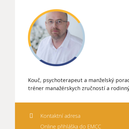
Kouč, psychoterapeut a manželský poradc
tréner manažérskych zručností a rodinn
Kontaktní adresa
Online přihláška do EMCC