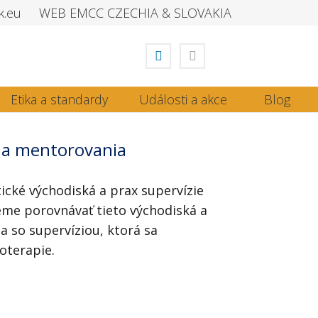
k.eu
WEB EMCC CZECHIA & SLOVAKIA
Etika a standardy
Události a akce
Blog
 a mentorovania
ické východiská a prax supervízie
me porovnávať tieto východiská a
 so supervíziou, ktorá sa
oterapie.