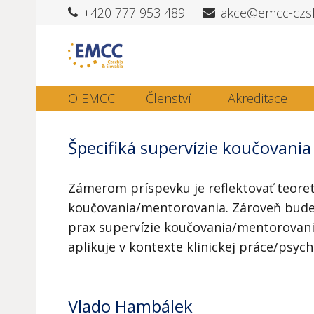
+420 777 953 489
akce@emcc-czs
O EMCC
Členství
Akreditace
Špecifiká supervízie
koučovania
Zámerom príspevku je reflektovať teoret
koučovania/mentorovania. Zároveň bude
prax supervízie koučovania/mentorovania
aplikuje v kontexte klinickej práce/psych
Vlado Hambálek