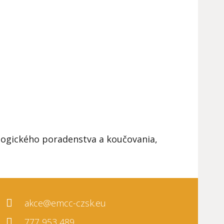
ologického poradenstva a koučovania,
akce@emcc-czsk.eu
777 953 489